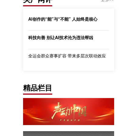
AI创作的“能”与“不能” 人始终是核心
科技向善 别让AI技术沦为违法帮凶
全运会群众赛事扩容 带来多层次联动效应
精品栏目