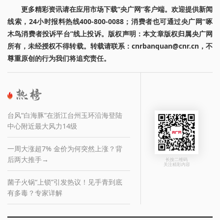
更多精彩资讯请在应用市场下载“央广网”客户端。欢迎提供新闻
线索，24小时报料热线400-800-0088；消费者也可通过央广网“啄
木鸟消费者投诉平台”线上投诉。版权声明：本文章版权归属央广网
所有，未经授权不得转载。转载请联系：cnrbanquan@cnr.cn，不
尊重原创的行为我们将追究责任。
台风“白海豚”在浙江台州玉环沿海登陆
中心附近最大风力14级
一周大涨超7% 金价为何突然上涨？背
后两大推手→
长按二维码
关注精彩内容
菌子火锅“上锁”引发热议！见手青到底
有多毒？专家详解