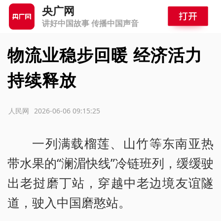
央广网
讲好中国故事 传播中国声音
物流业稳步回暖 经济活力
持续释放
源：人民网
2026-06-06 09:15:25
一列满载榴莲、山竹等东南亚热
带水果的“澜湄快线”冷链班列，缓缓驶
出老挝磨丁站，穿越中老边境友谊隧
道，驶入中国磨憨站。