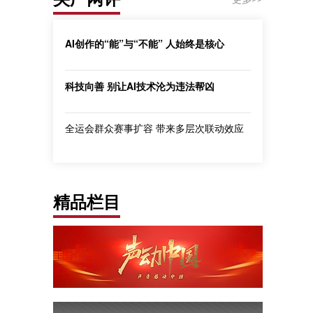
AI创作的“能”与“不能” 人始终是核心
科技向善 别让AI技术沦为违法帮凶
全运会群众赛事扩容 带来多层次联动效应
精品栏目