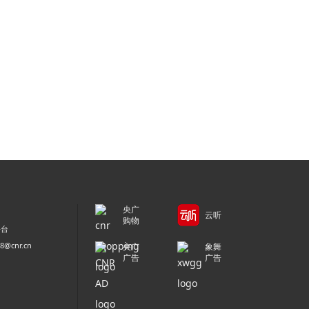
央广
云听
购物
平台
@cnr.cn
央广
象舞
广告
广告