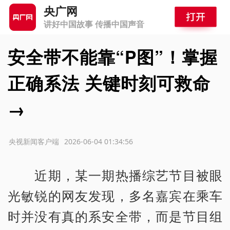
央广网
讲好中国故事 传播中国声音
安全带不能靠“P图”！掌握
正确系法 关键时刻可救命
→
源：央视新闻客户端
2026-06-04 01:34:56
近期，某一期热播综艺节目被眼
光敏锐的网友发现，多名嘉宾在乘车
时并没有真的系安全带，而是节目组