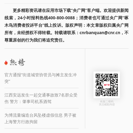
更多精彩资讯请在应用市场下载“央广网”客户端。欢迎提供新闻
线索，24小时报料热线400-800-0088；消费者也可通过央广网“啄
木鸟消费者投诉平台”线上投诉。版权声明：本文章版权归属央广网
所有，未经授权不得转载。转载请联系：cnrbanquan@cnr.cn，不
尊重原创的行为我们将追究责任。
官方通报“街道城管协管员与摊主发生冲
突”
江西安远发生一起交通事故致7名群众受
伤 警方：肇事司机系酒驾
长按二维码
关注精彩内容
为博流量编造台风坠楼虚假信息 男子被
上海警方行政拘留