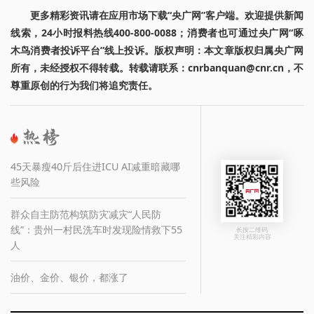
更多精彩资讯请在应用市场下载“央广网”客户端。欢迎提供新闻
线索，24小时报料热线400-800-0088；消费者也可通过央广网“啄
木鸟消费者投诉平台”线上投诉。版权声明：本文章版权归属央广网
所有，未经授权不得转载。转载请联系：cnrbanquan@cnr.cn，不
尊重原创的行为我们将追究责任。
45天暴瘦40斤后住进ICU AI减重暗藏哪
些风险
群众自主防范构筑防灾减灾“人民防
线”：贵州一村民洗车时发现险情救下55
长按二维码
关注精彩内容
人
油价、金价、银价，都涨了