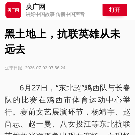
央广网
讲好中国故事 传播中国声音
黑土地上，抗联英雄从未
远去
源：辽宁日报
2026-07-02 07:56:24
6月27日，“东北超”鸡西队与长春
队的比赛在鸡西市体育运动中心举
行。赛前文艺展演环节，杨靖宇、赵
尚志、赵一曼、八女投江等东北抗联