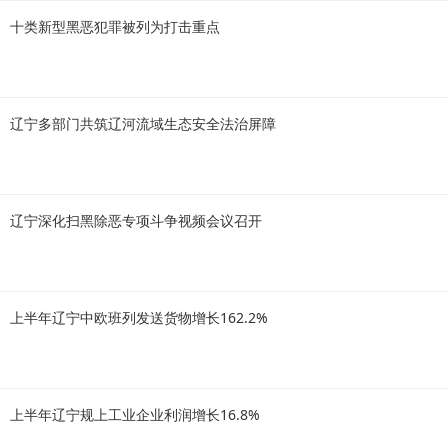
十类新型黑恶犯罪被列为打击重点
辽宁多部门共筑辽河流域生态安全法治屏障
辽宁深化扫黑除恶专项斗争视频会议召开
上半年辽宁中欧班列发送货物增长162.2%
上半年辽宁规上工业企业利润增长16.8%