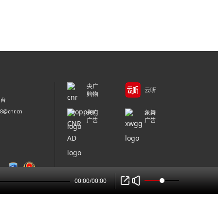
央广
云听
购物
平台
@cnr.cn
央广
象舞
广告
广告
00:00
/
00:00