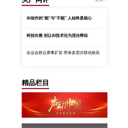
AI创作的“能”与“不能” 人始终是核心
科技向善 别让AI技术沦为违法帮凶
全运会群众赛事扩容 带来多层次联动效应
精品栏目