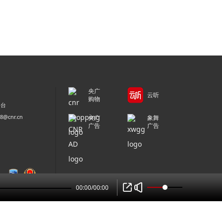
央广
云听
购物
平台
@cnr.cn
央广
象舞
广告
广告
00:00
/
00:00