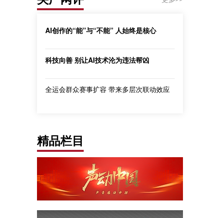
AI创作的“能”与“不能” 人始终是核心
科技向善 别让AI技术沦为违法帮凶
全运会群众赛事扩容 带来多层次联动效应
精品栏目