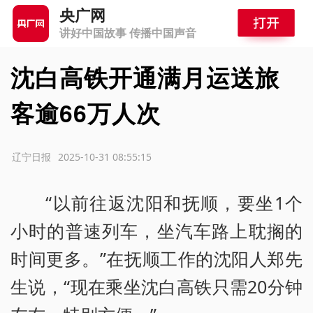
央广网
讲好中国故事 传播中国声音
沈白高铁开通满月运送旅
客逾66万人次
源：辽宁日报
2025-10-31 08:55:15
“以前往返沈阳和抚顺，要坐1个
小时的普速列车，坐汽车路上耽搁的
时间更多。”在抚顺工作的沈阳人郑先
生说，“现在乘坐沈白高铁只需20分钟