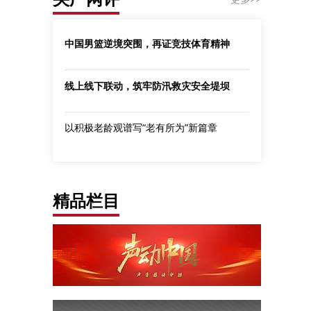
中国男篮逆境突围，再证竞技体育精神
线上线下联动，筑牢防汛救灾安全堤坝
以积极老龄观谱写“老有所为”新篇章
精品栏目