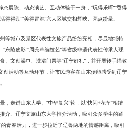
静态展陈、动态演艺、互动体验于一身，“玩得乐呵”“香得
”“活得得劲”“美得冒泡”六大区域交相辉映、亮点纷呈。
州等城市及景区代表性文旅产品纷纷亮相，尽显地域特
、“东陵皮影”“周氏草编技艺”等省级非遗代表性传承人现
食、文创澡巾、洗浴门票等“辽宁好礼”，并开展转手绢教
赢文创活动等互动环节，让市民游客在山东便能感受到辽宁
。
景，走进山东大学、“中华复兴”轮，以“快闪+花车”相结
推介。辽宁文旅山东大学推介活动，吸引众多学生的踊
才”的青春活力，进一步拉近了辽鲁两地的情感距离，吸引