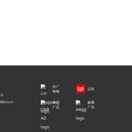
央广
云听
购物
平台
@cnr.cn
央广
象舞
广告
广告