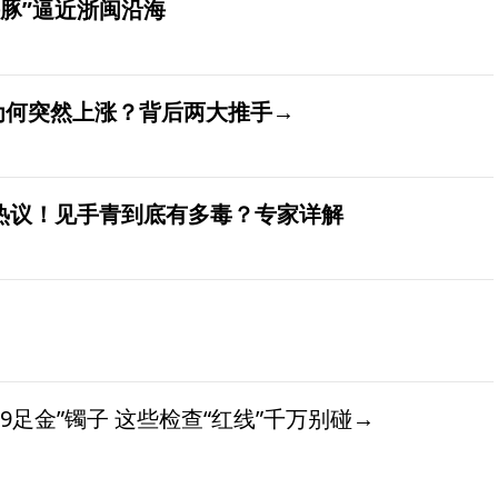
豚”逼近浙闽沿海
价为何突然上涨？背后两大推手→
发热议！见手青到底有多毒？专家详解
9足金”镯子 这些检查“红线”千万别碰→