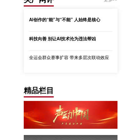
AI创作的“能”与“不能” 人始终是核心
科技向善 别让AI技术沦为违法帮凶
全运会群众赛事扩容 带来多层次联动效应
精品栏目