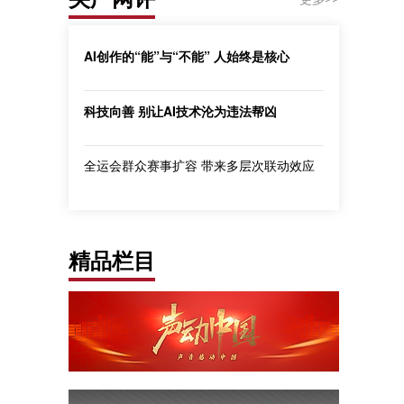
AI创作的“能”与“不能” 人始终是核心
科技向善 别让AI技术沦为违法帮凶
全运会群众赛事扩容 带来多层次联动效应
精品栏目