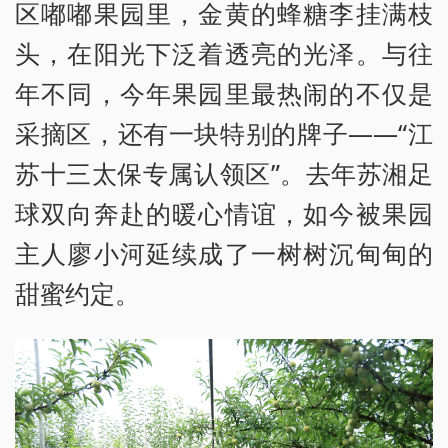
区嘟嘟果园里，金黄的蜂糖李挂满枝
头，在阳光下泛着透亮的光泽。与往
年不同，今年果园里最热闹的不仅是
采摘区，还有一块特别的牌子——“江
苏十三太保专属认领区”。去年苏湘足
球双向奔赴的暖心情谊，如今被果园
主人廖小河延续成了一树树沉甸甸的
甜蜜约定。