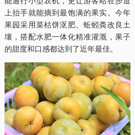
能通行小型农机，更让游客站在步道
上抬手就能摘到最饱满的果实。今年
果园采用菜枯饼沤肥、蚯蚓粪改良土
壤，搭配水肥一体化精准灌溉，果子
的甜度和口感都达到了近年最佳。