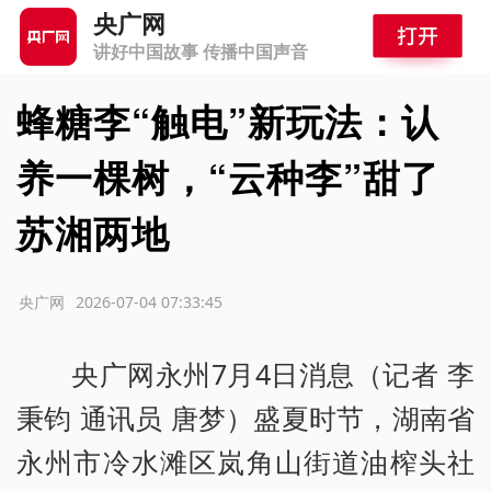
央广网
讲好中国故事 传播中国声音
蜂糖李“触电”新玩法：认
养一棵树，“云种李”甜了
苏湘两地
源：央广网
2026-07-04 07:33:45
央广网永州7月4日消息（记者 李
秉钧 通讯员 唐梦）盛夏时节，湖南省
永州市冷水滩区岚角山街道油榨头社