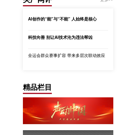
AI创作的“能”与“不能” 人始终是核心
科技向善 别让AI技术沦为违法帮凶
全运会群众赛事扩容 带来多层次联动效应
精品栏目