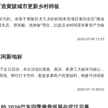
打造黄陂城市更新乡村样板
阳为韵。坐落于黄陂区木兰乡的斜阳耒筑项目紧扣全区“微改
重生态、塑风貌、优体验”理念，以盘活乡村闲置存量资产为核
一条不搞大拆大建、生态文脉双保护、美学产业共赋能的黄陂
路径，让沉寂乡野闲置建筑蝶变全国知名甲级民宿，为黄陂乡
2026-07-06 15:55
新提供可复制、可推广的实景范本。
休闲新地标
活动于近日启动，本次活动以夜炼、夜训、夜赛三大板块为核心，
营地、网红打卡空间，配套多重商户优惠福利，构建可持续夜
2026-07-10 09:52
约 2026巴东四季康养巡展在武汉启幕