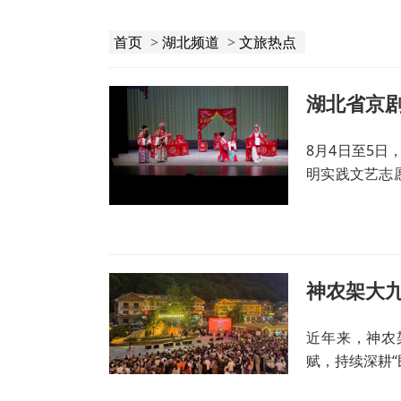
首页
>
湖北频道
>
文旅热点
湖北省京剧
8月4日至5日
明实践文艺志
展演。
神农架大九
近年来，神农
赋，持续深耕“
观光游向深度