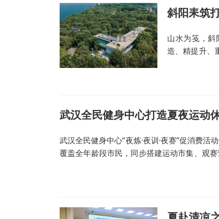
斜阳耒筑
山水为笺，斜
造、精提升、
心抓手，走出
特色城乡更新
村片区城市更
武汉全民健身中心打造夏夜运动
武汉全民健身中心“夜炼·夜训·夜赛”促消费
覆盖全年龄段市民，同步搭建运动市集、观赛
间体育消费生态。
夏赴清凉之