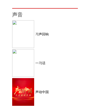
声音
习声回响
一习话
声动中国