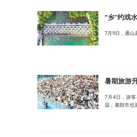
“乡”约戏
7月9日，通
暑期旅游
7月4日，游
温，襄阳市也
光。