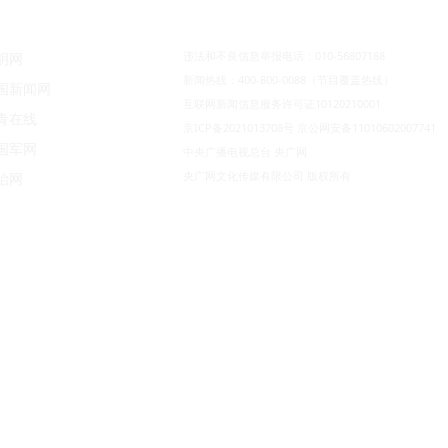
违法和不良信息举报电话：010-56807188
明网
新闻热线：400-800-0088（节目覆盖热线）
国新闻网
互联网新闻信息服务许可证10120210001
青在线
京ICP备2021013708号
京公网安备11010602007741
国军网
中央广播电视总台 央广网
央广网文化传媒有限公司 版权所有
治网