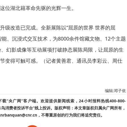
这位湖北籍革命先驱的光辉一生。
升级改造已完成。全新展陈以“屈原的世界 世界的屈
能、沉浸式交互技术，为8000余件馆藏文物、12个主题
验、幻影成像等互动展项打破静态展陈局限，让屈原的生
节变得可触可感。（记者黄善君、通讯员李彩云、周仕
编辑:邓子依
“央广网”客户端。欢迎提供新闻线索，24小时报料热线400-800-
啄木鸟消费者投诉平台”线上投诉。版权声明：本文章版权归属央广网所有，
banquan@cnr.cn，不尊重原创的行为我们将追究责任。