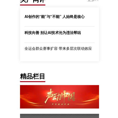
AI创作的“能”与“不能” 人始终是核心
科技向善 别让AI技术沦为违法帮凶
全运会群众赛事扩容 带来多层次联动效应
精品栏目