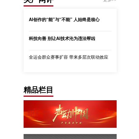
AI创作的“能”与“不能” 人始终是核心
科技向善 别让AI技术沦为违法帮凶
全运会群众赛事扩容 带来多层次联动效应
精品栏目