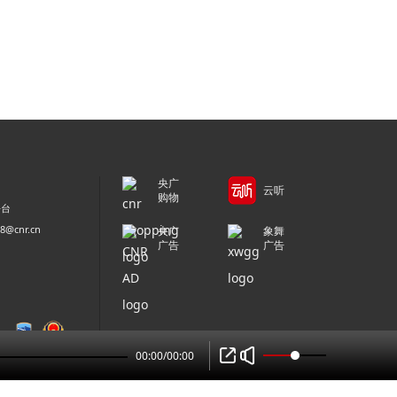
央广
云听
购物
平台
@cnr.cn
央广
象舞
广告
广告
00:00
/
00:00