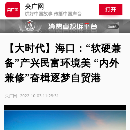
央广网
讲好中国故事 传播中国声音
【大时代】海口：“软硬兼
备”产兴民富环境美 “内外
兼修”奋楫逐梦自贸港
源：央广网
2022-10-03 11:28:31