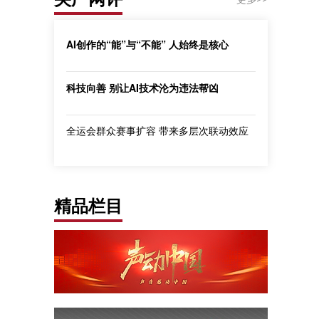
AI创作的“能”与“不能” 人始终是核心
科技向善 别让AI技术沦为违法帮凶
全运会群众赛事扩容 带来多层次联动效应
精品栏目