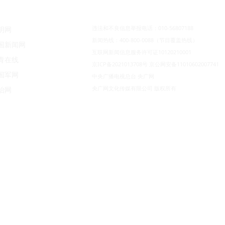
违法和不良信息举报电话：010-56807188
明网
新闻热线：400-800-0088（节目覆盖热线）
国新闻网
互联网新闻信息服务许可证10120210001
青在线
京ICP备2021013708号
京公网安备11010602007741
国军网
中央广播电视总台 央广网
央广网文化传媒有限公司 版权所有
治网