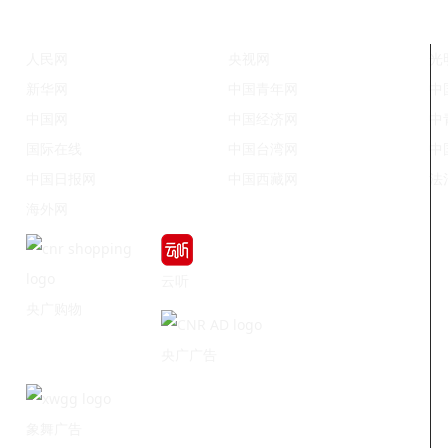
人民网
央视网
光
新华网
中国青年网
中
中国网
中国经济网
中
国际在线
中国台湾网
中
中国日报网
中国西藏网
法
海外网
云听
央广购物
央广广告
象舞广告