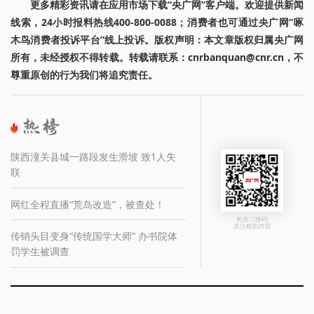
更多精彩资讯请在应用市场下载“央广网”客户端。欢迎提供新闻
线索，24小时报料热线400-800-0088；消费者也可通过央广网“啄
木鸟消费者投诉平台”线上投诉。版权声明：本文章版权归属央广网
所有，未经授权不得转载。转载请联系：cnrbanquan@cnr.cn，不
尊重原创的行为我们将追究责任。
陕西潼关县城一路段发生滑坡 致1人失
联
网红全程直播“荒岛改造”，被查处！
长按二维码
关注精彩内容
传销头目变身“传统国学大师” 办书院体
罚学生被调查