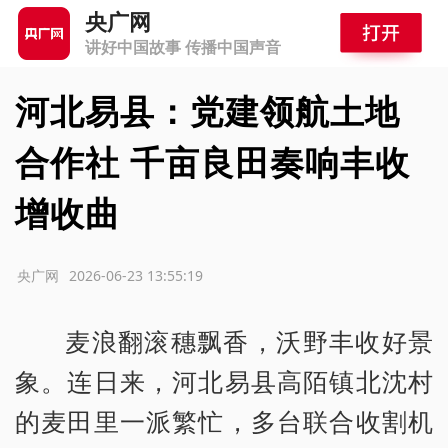
央广网
讲好中国故事 传播中国声音
河北易县：党建领航土地
合作社 千亩良田奏响丰收
增收曲
源：央广网
2026-06-23 13:55:19
麦浪翻滚穗飘香，沃野丰收好景
象。连日来，河北易县高陌镇北沈村
的麦田里一派繁忙，多台联合收割机