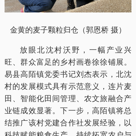
金黄的麦子颗粒归仓（郭恩桥 摄）
放眼北沈村沃野，一幅产业兴
旺、群众富足的乡村画卷徐徐铺展。
易县高陌镇党委书记刘杰表示，北沈
村的发展模式具有示范意义，连片麦
田、智能化田间管理、农文旅融合产
业链成效显著。下一步，高陌镇将总
结推广该村党建合作社发展经验，以
科技赋能粮食生产，持续拓宽农户与