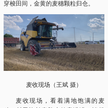
穿梭田间，金黄的麦穗颗粒归仓。
麦收现场（王斌 摄）
麦收现场，看着满地饱满的麦