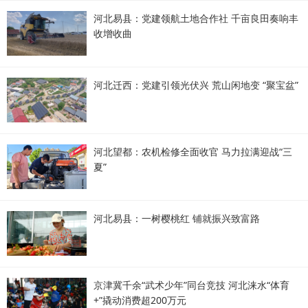
河北易县：党建领航土地合作社 千亩良田奏响丰
收增收曲
河北迁西：党建引领光伏兴 荒山闲地变 “聚宝盆”
河北望都：农机检修全面收官 马力拉满迎战“三
夏”
河北易县：一树樱桃红 铺就振兴致富路
京津冀千余“武术少年”同台竞技 河北涞水“体育
+”撬动消费超200万元