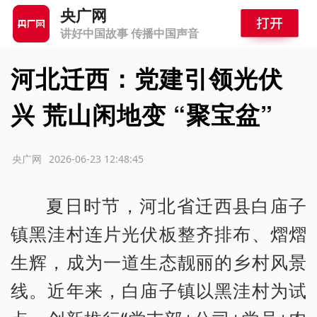
央广网
讲好中国故事 传播中国声音
河北迁西：党建引领光伏
兴 荒山闲地变 “聚宝盆”
源：央广网
2026-06-23 12:48:45
夏日时节，河北省迁西县白庙子
镇黑洼村连片光伏板整齐排布、熠熠
生辉，成为一道生态靓丽的乡村风景
线。近年来，白庙子镇以黑洼村为试