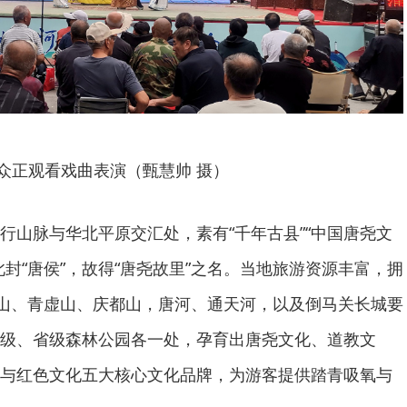
众正观看戏曲表演（甄慧帅 摄）
行山脉与华北平原交汇处，素有“千年古县”“中国唐尧文
封“唐侯”，故得“唐尧故里”之名。当地旅游资源丰富，拥
茂山、青虚山、庆都山，唐河、通天河，以及倒马关长城要
级、省级森林公园各一处，孕育出唐尧文化、道教文
与红色文化五大核心文化品牌，为游客提供踏青吸氧与