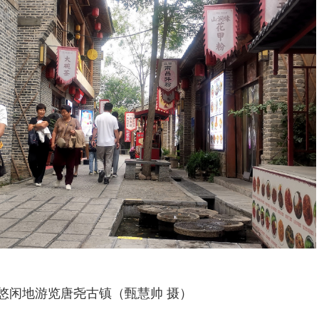
悠闲地游览唐尧古镇（甄慧帅 摄）