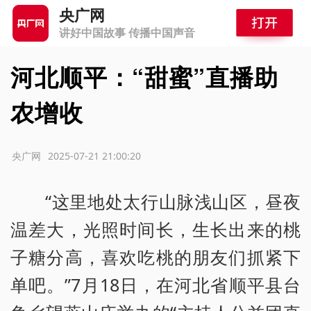
央广网
讲好中国故事 传播中国声音
河北顺平：“甜蜜”直播助
农增收
源：央广网
2025-07-21 21:00:20
“这里地处太行山脉浅山区，昼夜
温差大，光照时间长，生长出来的桃
子糖分高，喜欢吃桃的朋友们抓紧下
单吧。”7月18日，在河北省顺平县台