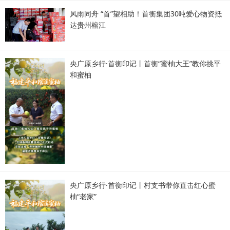
风雨同舟 “首”望相助！首衡集团30吨爱心物资抵
达贵州榕江
央广原乡行·首衡印记丨首衡“蜜柚大王”教你挑平
和蜜柚
央广原乡行·首衡印记丨村支书带你直击红心蜜
柚“老家”