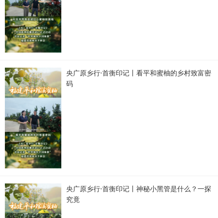
央广原乡行·首衡印记丨看平和蜜柚的乡村致富密
码
央广原乡行·首衡印记丨神秘小黑管是什么？一探
究竟