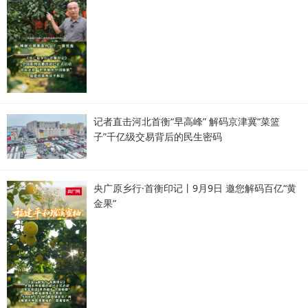
记者直击河北首衡“早高峰” 解码京津冀“菜篮
子”千亿级交易背后的民生密码
央广原乡行·首衡印记丨9月9日 邀您解码百亿“黄
金果”