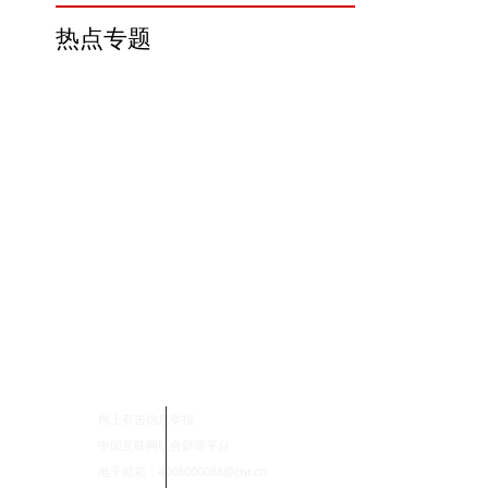
热点专题
网上有害信息举报
中国互联网联合辟谣平台
电子邮箱：4008000088@cnr.cn