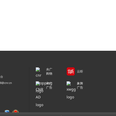
央广
云听
购物
平台
@cnr.cn
央广
象舞
广告
广告