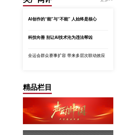
AI创作的“能”与“不能” 人始终是核心
科技向善 别让AI技术沦为违法帮凶
全运会群众赛事扩容 带来多层次联动效应
精品栏目