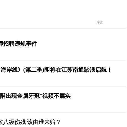
师招聘违规事件
海岸线》(第二季)即将在江苏南通踏浪启航！
桃酥出现金属牙冠”视频不属实
致八级伤残 该由谁来赔？