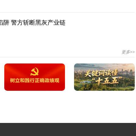
陷阱 警方斩断黑灰产业链
更多>>