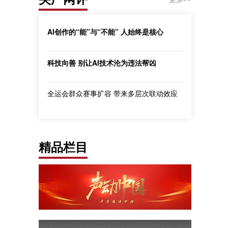
AI创作的“能”与“不能” 人始终是核心
科技向善 别让AI技术沦为违法帮凶
全运会群众赛事扩容 带来多层次联动效应
精品栏目