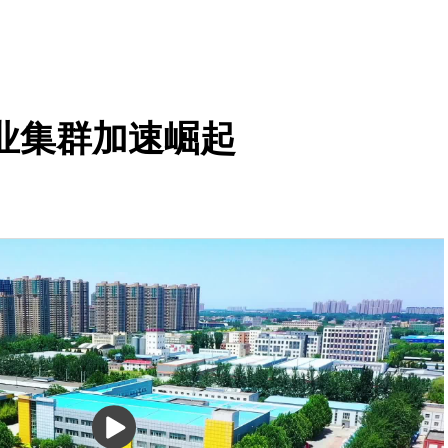
业集群加速崛起
播
放