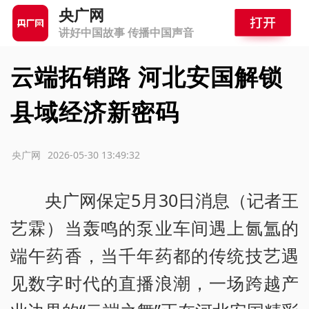
央广网
讲好中国故事 传播中国声音
云端拓销路 河北安国解锁
县域经济新密码
源：央广网
2026-05-30 13:49:32
央广网保定5月30日消息（记者王
艺霖）当轰鸣的泵业车间遇上氤氲的
端午药香，当千年药都的传统技艺遇
见数字时代的直播浪潮，一场跨越产