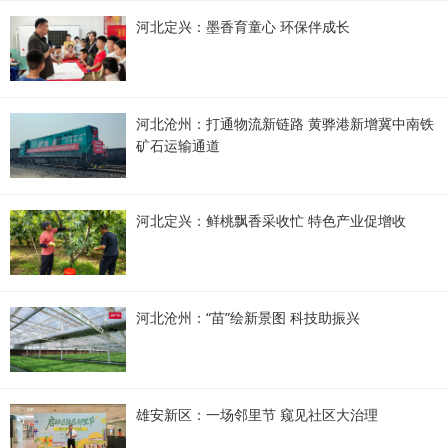
河北定兴：墨香育童心 环保伴成长
河北沧州：打通物流新链路 黄骅港新增冀中南铁
矿石运输通道
河北定兴：鲜桃飘香采收忙 特色产业促增收
河北沧州：“苗”绘新景图 科技助振兴
雄安新区：一场邻里节 窥见社区大治理