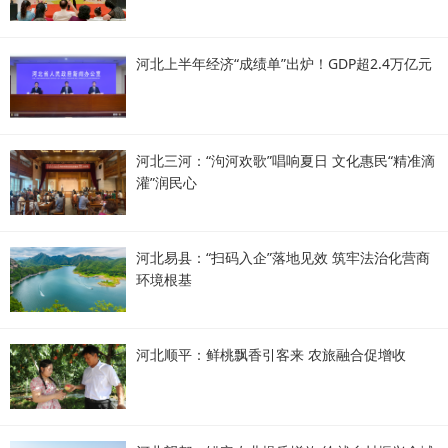
河北上半年经济“成绩单”出炉！GDP超2.4万亿元
河北三河：“泃河欢歌”唱响夏日 文化惠民“精准滴
灌”润民心
河北易县：“扫码入企”落地见效 筑牢法治化营商
环境根基
河北顺平：鲜桃飘香引客来 农旅融合促增收