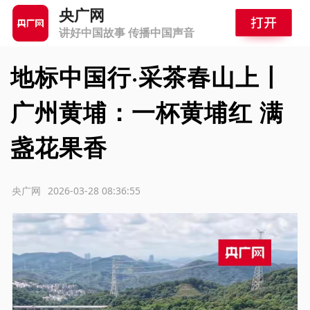
央广网
讲好中国故事 传播中国声音
地标中国行·采茶春山上丨
广州黄埔：一杯黄埔红 满
盏花果香
源：央广网
2026-03-28 08:36:55