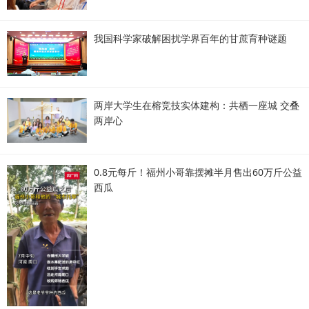
我国科学家破解困扰学界百年的甘蔗育种谜题
两岸大学生在榕竞技实体建构：共栖一座城 交叠
两岸心
0.8元每斤！福州小哥靠摆摊半月售出60万斤公益
西瓜