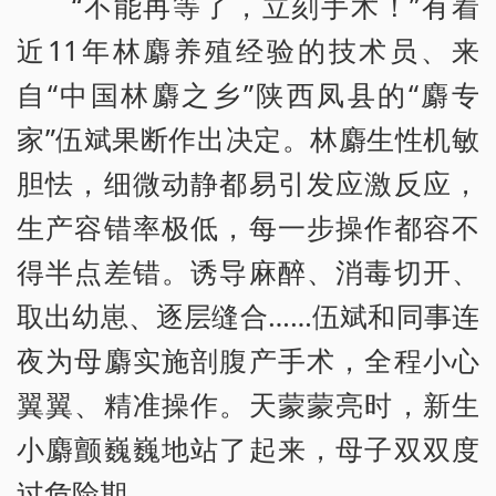
“不能再等了，立刻手术！”有着
近11年林麝养殖经验的技术员、来
自“中国林麝之乡”陕西凤县的“麝专
家”伍斌果断作出决定。林麝生性机敏
胆怯，细微动静都易引发应激反应，
生产容错率极低，每一步操作都容不
得半点差错。诱导麻醉、消毒切开、
取出幼崽、逐层缝合……伍斌和同事连
夜为母麝实施剖腹产手术，全程小心
翼翼、精准操作。天蒙蒙亮时，新生
小麝颤巍巍地站了起来，母子双双度
过危险期。