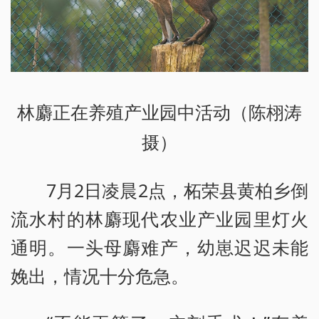
林麝正在养殖产业园中活动（陈栩涛
摄）
7月2日凌晨2点，柘荣县黄柏乡倒
流水村的林麝现代农业产业园里灯火
通明。一头母麝难产，幼崽迟迟未能
娩出，情况十分危急。