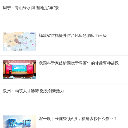
周宁：青山绿水间 遍地是“丰”景
福建省防指提升防台风应急响应为三级
我国科学家破解困扰学界百年的甘蔗育种谜题
泉州：构筑人才港湾 激发创新活力
深一度｜长鑫登顶A股，福建该抄什么作业？