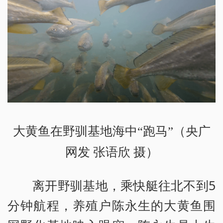
大黄鱼在野驯基地海中“跑马”（央广
网发 张语欣 摄）
离开野驯基地，乘快艇往北不到5
分钟航程，养殖户陈永生的大黄鱼围