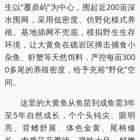
生以“覆鼎屿”为中心，围起近200亩深
水围网，采用低密度、仿野化模式养
殖。基地插网不兜底，模拟野生生存
环境，让大黄鱼在礁岩区搏击捕食小
杂鱼、虾蟹等天然饵料，严控每亩300
0多尾的养殖密度，给予充裕“野化”空
间。
这里的大黄鱼从鱼苗到成鱼需3年
至5年自然成长，个个头钝尖、眼明
亮、背鳍舒展、体色金黄、尾柄修
长，肉质呈蒜瓣状，弹性十足、鲜嫩