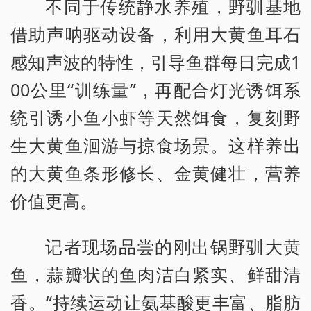
不同于传统静水养殖，野驯基地
借助声呐驱动设备，利用大黄鱼耳石
感知声波的特性，引导鱼群每日完成1
00公里“训练量”，再配合灯光诱饵系
统引诱小鱼小虾等天然饵食，复刻野
生大黄鱼洄游与掠食场景。这样养出
的大黄鱼条形修长、金黄健壮，营养
价值更高。
记者现场品尝的刚出锅野驯大黄
鱼，蒜瓣状的鱼肉洁白紧实、鲜甜清
香。“持续运动让氨基酸更丰富、脂肪