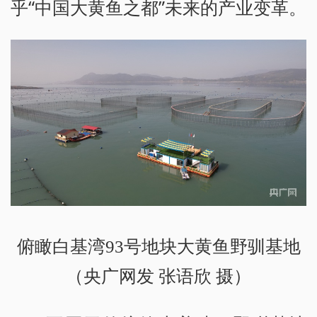
乎“中国大黄鱼之都”未来的产业变革。
俯瞰白基湾93号地块大黄鱼野驯基地
（央广网发 张语欣 摄）