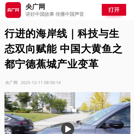
央广网
讲好中国故事 传播中国声音
行进的海岸线｜科技与生
态双向赋能 中国大黄鱼之
都宁德蕉城产业变革
源：央广网
2025-12-11 08:56:14
播
放