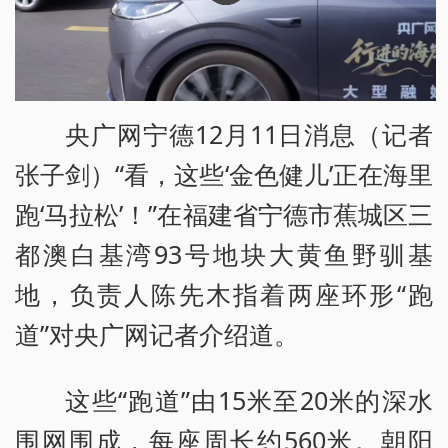
央广网宁德12月11日消息（记者
张子剑）“看，这些‘金色健儿’正在海里
跑‘马拉松’！”在福建省宁德市蕉城区三
都澳白基湾93号地块大黄鱼野驯基
地，负责人陈先木指着两座环形“跑
道”对央广网记者介绍道。
这些“跑道”由15米至20米的深水
围网围成，每座周长约560米。朝阳