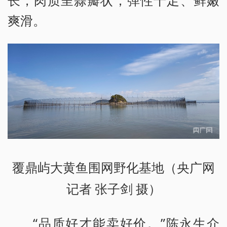
爽滑。
覆鼎屿大黄鱼围网野化基地（央广网
记者 张子剑 摄）
“品质好才能卖好价。”陈永生介