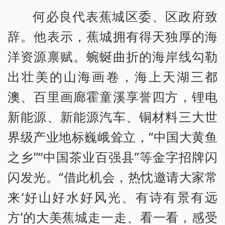
何必良代表蕉城区委、区政府致
辞。他表示，蕉城拥有得天独厚的海
洋资源禀赋。蜿蜒曲折的海岸线勾勒
出壮美的山海画卷，海上天湖三都
澳、百里画廊霍童溪享誉四方，锂电
新能源、新能源汽车、铜材料三大世
界级产业地标巍峨耸立，“中国大黄鱼
之乡”“中国茶业百强县”等金字招牌闪
闪发光。“借此机会，热忱邀请大家常
来‘好山好水好风光、有诗有景有远
方’的大美蕉城走一走、看一看，感受