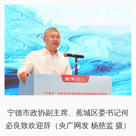
宁德市政协副主席、蕉城区委书记何
必良致欢迎辞（央广网发 杨慈监 摄）