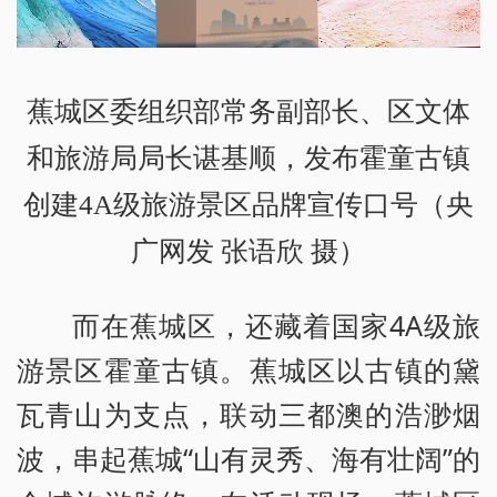
蕉城区委组织部常务副部长、区文体
和旅游局局长谌基顺，发布霍童古镇
创建4A级旅游景区品牌宣传口号
（央
广网发 张语欣 摄）
而在蕉城区，还藏着国家4A级旅
游景区霍童古镇。蕉城区以古镇的黛
瓦青山为支点，联动三都澳的浩渺烟
波，串起蕉城“山有灵秀、海有壮阔”的