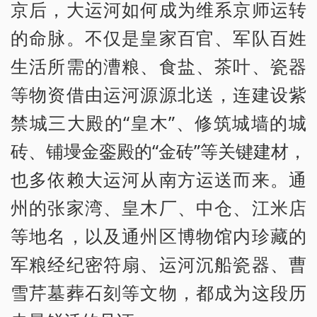
京后，大运河如何成为维系京师运转
的命脉。不仅是皇家百官、军队百姓
生活所需的漕粮、食盐、茶叶、瓷器
等物资借由运河源源北送，连建设紫
禁城三大殿的“皇木”、修筑城墙的城
砖、铺墁金銮殿的“金砖”等关键建材，
也多依赖大运河从南方运送而来。通
州的张家湾、皇木厂、中仓、江米店
等地名，以及通州区博物馆内珍藏的
军粮经纪密符扇、运河沉船瓷器、曹
雪芹墓葬石刻等文物，都成为这段历