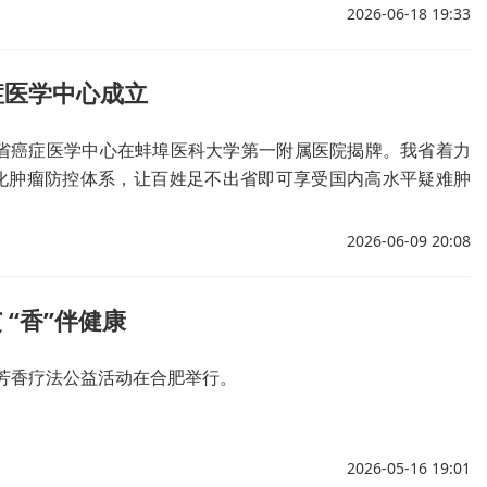
评估与个性化治疗方案，让传统中医药服务漂洋过海惠及海外
2026-06-18 19:33
症医学中心成立
徽省癌症医学中心在蚌埠医科大学第一附属医院揭牌。我省着力
化肿瘤防控体系，让百姓足不出省即可享受国内高水平疑难肿
。
2026-06-09 20:08
 “香”伴健康
与芳香疗法公益活动在合肥举行。
2026-05-16 19:01