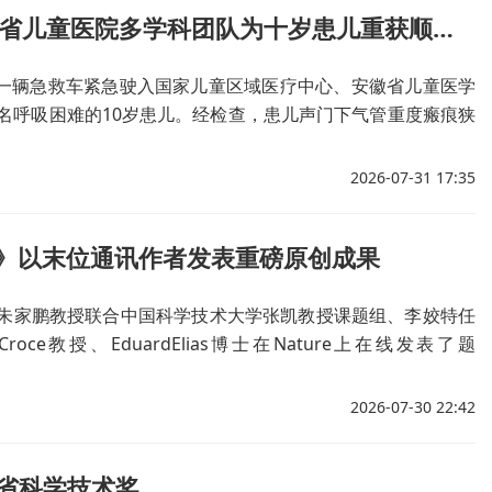
风雨夜打通3.3毫米生命通道 安徽省儿童医院多学科团队为十岁患儿重获顺畅呼吸
项肥胖相关代谢指标（如肝肾功能异常、血脂异常、脂肪肝、
异常等）显著改善，家长应对儿童肥胖的信心也大幅提升。
，一辆急救车紧急驶入国家儿童区域医疗中心、安徽省儿童医学
名呼吸困难的10岁患儿。经检查，患儿声门下气管重度瘢痕狭
情况万分危急。
2026-07-31 17:35
e》以末位通讯作者发表重磅原创成果
医院朱家鹏教授联合中国科学技术大学张凯教授课题组、李姣特任
ce教授、EduardElias博士在Nature上在线发表了题
msupercomplexes”的研究论文。
2026-07-30 22:42
省科学技术奖