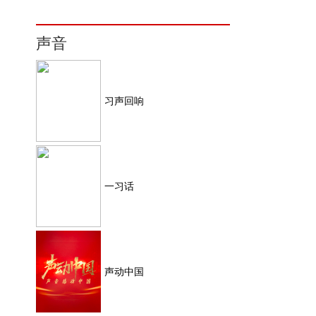
声音
习声回响
一习话
声动中国