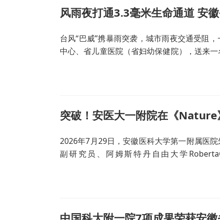
等），身体各
胰岛素和血糖
台风“巴威”携暴雨突袭，城市雨夜交通受阻
中心、省儿童医院（省妇幼保健院），送来一
窄，气道最窄处仅3.3毫米，极易发生窒息，
突破！安医大一附院在《Natur
2026年7月29日，安徽医科大学第一附属
副研究员、阿姆斯特丹自由大学RobertaCro
为“Insitustructuresofplantphotosyste
中国科大附一院7项成果荣获安徽