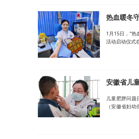
1月15日，“
活动启动仪式
安徽省儿
儿童肥胖问题
（安徽省妇幼
任医师王亚团
重塑健康体态。
一个月的体重
儿童通过定制