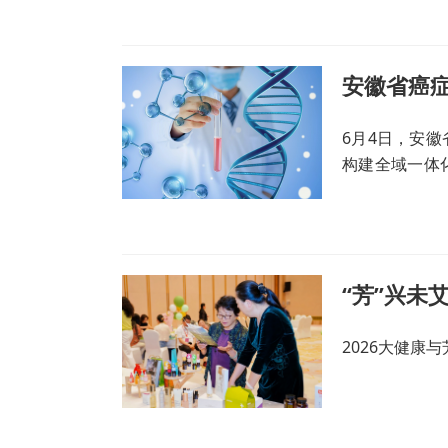
诊，提供专业
患者。
安徽省癌
6月4日，安
构建全域一体
瘤的诊疗服务
“芳”兴未艾
2026大健康