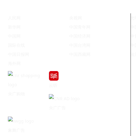
人民网
央视网
光
新华网
中国青年网
中
中国网
中国经济网
中
国际在线
中国台湾网
中
中国日报网
中国西藏网
法
海外网
云听
央广购物
央广广告
象舞广告