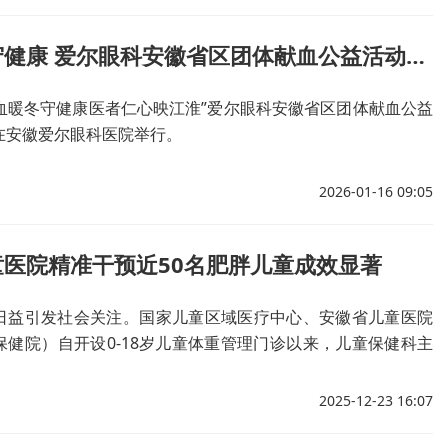
热血暖冬守健康 爱尔眼科安徽省区团体献血公益活动温暖启幕
热血暖冬守健康医者仁心映江淮”爱尔眼科安徽省区团体献血公益
在安徽爱尔眼科医院举行。
2026-01-16 09:05
童医院精准干预近50名肥胖儿童成效显著
日益引发社会关注。国家儿童区域医疗中心、安徽省儿童医院
保健院）自开设0-18岁儿童体重管理门诊以来，儿童保健科主
队通过个性化饮食和运动干预方案，科学帮助“小胖墩”减重、
自2025年4月至今，门诊已完成6期（每期6-10名儿童）为期
2025-12-23 16:07
管理项目，累计服务近50名儿童。在儿保团队的指导下，这些
食谱及推荐运动方案干预，体重均有效降低（减重4-14斤不