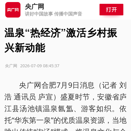
央广网
讲好中国故事 传播中国声音
温泉“热经济”激活乡村振
兴新动能
源：央广网
2026-07-09 08:45:37
央广网合肥7月9日消息（记者 刘
浩 通讯员 庐宣）盛夏时节，安徽省庐
江县汤池镇温泉氤氲、游客如织。依
托“华东第一泉”的优质温泉资源，当地