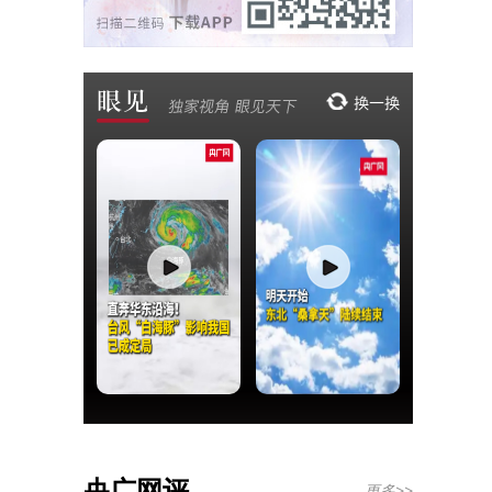
央广网评
更多>>