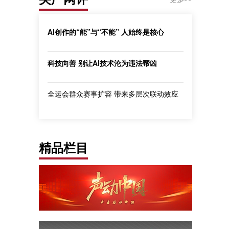
AI创作的“能”与“不能” 人始终是核心
科技向善 别让AI技术沦为违法帮凶
全运会群众赛事扩容 带来多层次联动效应
精品栏目