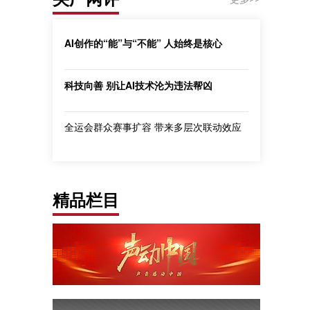
AI创作的“能”与“不能” 人始终是核心
科技向善 别让AI技术沦为违法帮凶
全运会群众赛事扩容 带来多层次联动效应
精品栏目