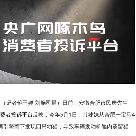
息（记者鲍玉婵 刘畅司晨）日前，安徽合肥市民唐先生
费者投诉平台
反映，今年5月1日，其妹妹从合肥一宝马4
辆引擎盖下发现四只幼猫，导致车辆发动机舱内遗留猫