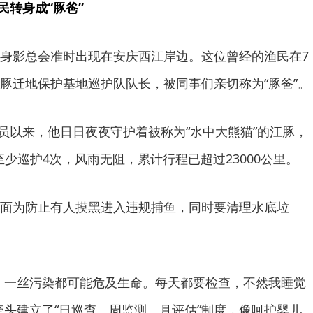
民转身成“豚爸”
身影总会准时出现在安庆西江岸边。这位曾经的渔民在7
豚迁地保护基地巡护队队长，被同事们亲切称为“豚爸”。
豚员以来，他日日夜夜守护着被称为“水中大熊猫”的江豚，
至少巡护4次，风雨无阻，累计行程已超过23000公里。
面为防止有人摸黑进入违规捕鱼，同时要清理水底垃
，一丝污染都可能危及生命。每天都要检查，不然我睡觉
牵头建立了“日巡查、周监测、月评估”制度，像呵护婴儿