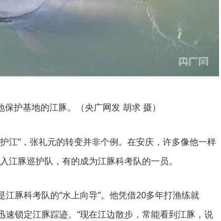
地保护基地的江豚。（央广网发 胡求 摄）
靠江护江”，张礼元的转变并非个例。在安庆，许多像他一样
入江豚巡护队，有的成为江豚科考队的一员。
是江豚科考队的“水上向导”。他凭借20多年打渔练就
面迅速锁定江豚踪迹。“现在江边散步，常能看到江豚，说