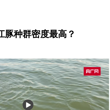
江豚种群密度最高？
播
放