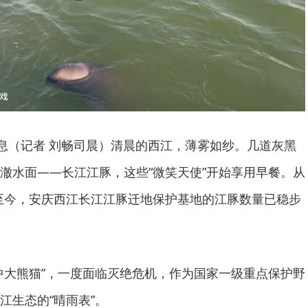
消息（记者 刘畅司晨）清晨的西江，薄雾如纱。几道灰黑
澈水面——长江江豚，这些“微笑天使”开始享用早餐。从
迁入至今，安庆西江长江江豚迁地保护基地的江豚数量已稳步
中大熊猫”，一度面临灭绝危机，作为国家一级重点保护野
江生态的“晴雨表”。