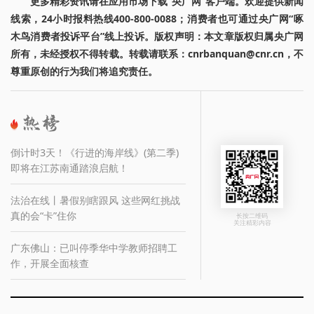
更多精彩资讯请在应用市场下载“央广网”客户端。欢迎提供新闻
线索，24小时报料热线400-800-0088；消费者也可通过央广网“啄
木鸟消费者投诉平台”线上投诉。版权声明：本文章版权归属央广网
所有，未经授权不得转载。转载请联系：cnrbanquan@cnr.cn，不
尊重原创的行为我们将追究责任。
倒计时3天！《行进的海岸线》(第二季)
即将在江苏南通踏浪启航！
法治在线丨暑假别瞎跟风 这些网红挑战
真的会“卡”住你
长按二维码
关注精彩内容
广东佛山：已叫停季华中学教师招聘工
作，开展全面核查