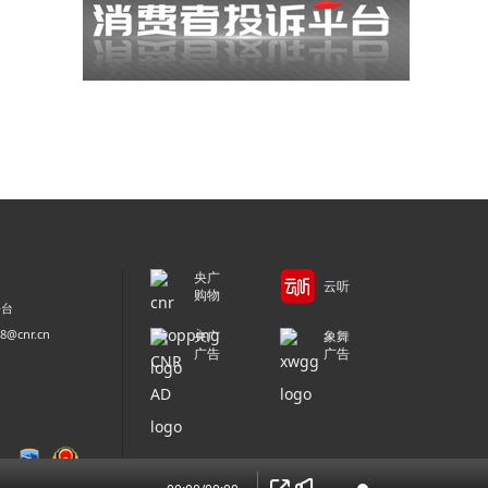
央广
云听
购物
平台
@cnr.cn
央广
象舞
广告
广告