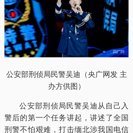
公安部刑侦局民警吴迪（央广网发 主
办方供图）
公安部刑侦局民警吴迪从自己入
警后的第一个任务讲起，讲述了全国
刑警不怕艰难，打击缅北涉我国电信