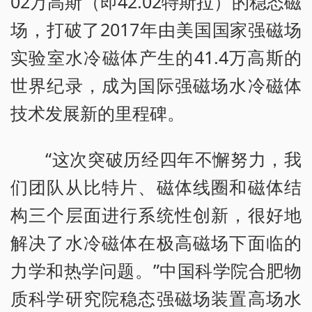
02万高斯（即42.02特斯拉）的稳态磁
场，打破了2017年由美国国家强磁场
实验室水冷磁体产生的41.4万高斯的
世界纪录，成为国际强磁场水冷磁体
技术发展新的里程碑。
“这次突破历经四年不懈努力，我
们团队从比特片、磁体线圈和磁体结
构三个层面进行系统性创新，很好地
解决了水冷磁体在极高磁场下面临的
力学和热学问题。”中国科学院合肥物
质科学研究院稳态强磁场装置高场水