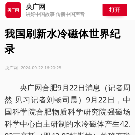
央广网
讲好中国故事 传播中国声音
我国刷新水冷磁体世界纪
录
源：央广网
2024-09-22 16:20:28
央广网合肥9月22日消息（记者周
然 见习记者刘畅司晨）9月22日，中
国科学院合肥物质科学研究院强磁场
科学中心自主研制的水冷磁体产生42.