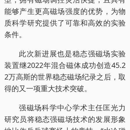
能够产生更高磁场强度的优势，为物
质科学研究提供了可靠和高效的实验
条件。
此次新进展也是稳态强磁场实验
装置继2022年混合磁体成功创造45.2
2万高斯的世界稳态磁场纪录之后，取
得的又一项重大技术突破。
强磁场科学中心学术主任匡光力
研究员将稳态强磁场技术的发展形象