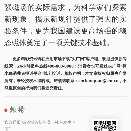
强磁场的实际需求，为科学家们探索
新现象、揭示新规律提供了强大的实
验条件，更为我国建设更高场强的稳
态磁体奠定了一项关键技术基础。
更多精彩资讯请在应用市场下载“央广网”客户端。欢迎提供新闻
线索，24小时报料热线400-800-0088；消费者也可通过央广网“啄
木鸟消费者投诉平台”线上投诉。版权声明：本文章版权归属央广网
所有，未经授权不得转载。转载请联系：cnrbanquan@cnr.cn，不
尊重原创的行为我们将追究责任。
官方通报“街道城管协管员与摊主发生冲
突”