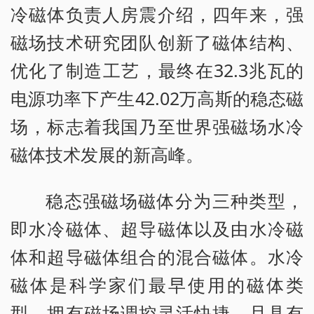
冷磁体负责人房震介绍，四年来，强
磁场技术研究团队创新了磁体结构、
优化了制造工艺，最终在32.3兆瓦的
电源功率下产生42.02万高斯的稳态磁
场，标志着我国乃至世界强磁场水冷
磁体技术发展的新高峰。
稳态强磁场磁体分为三种类型，
即水冷磁体、超导磁体以及由水冷磁
体和超导磁体组合的混合磁体。水冷
磁体是科学家们最早使用的磁体类
型，拥有磁场调控灵活快捷，且具有