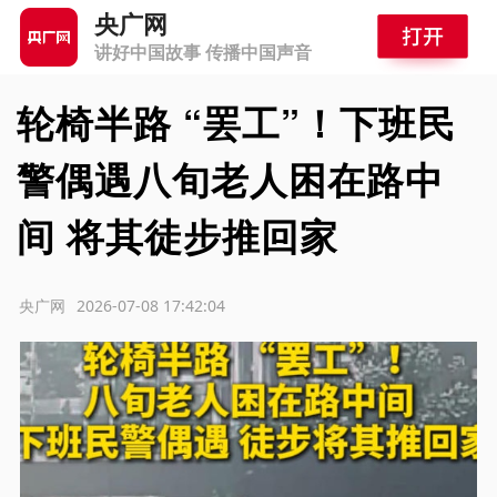
央广网
讲好中国故事 传播中国声音
轮椅半路 “罢工”！下班民
警偶遇八旬老人困在路中
间 将其徒步推回家
源：央广网
2026-07-08 17:42:04